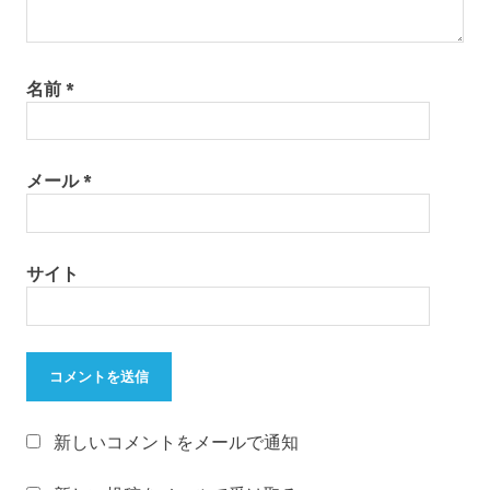
徴
ブ
ラ
名前
*
ウ
ン
オ
ー
メール
*
ラ
ル
B
電
サイト
動
歯
ブ
ラ
シ
ブ
ラ
新しいコメントをメールで通知
ウ
ン
電