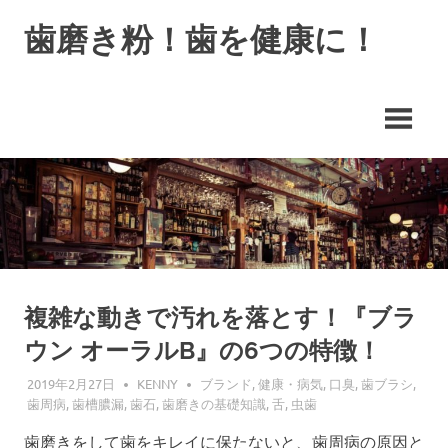
コ
歯磨き粉！歯を健康に！
ン
テ
歯
ン
磨
ツ
き
へ
最
ス
強
小
キ
僧
ッ
プ
複雑な動きで汚れを落とす！『ブラ
ウン オーラルB』の6つの特徴！
2019年2月27日
KENNY
ブランド
,
健康・病気
,
口臭
,
歯ブラシ
,
歯周病
,
歯槽膿漏
,
歯石
,
歯磨きの基礎知識
,
舌
,
虫歯
歯磨きをして歯をキレイに保たないと、歯周病の原因と