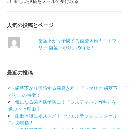
新しい投稿をメールで受け取る
動
歯
ブ
ラ
人気の投稿とページ
シ
電
歯茎下がり予防する歯磨き粉！『トマ
動
リナ 歯茎下がり』の特徴！
歯
ブ
ラ
シ
最近の投稿
歯茎下がり予防する歯磨き粉！『トマリナ 歯茎下
がり』の特徴！
気になる歯周病予防に！『システマハミガキ』を
選ぶべき理由！！
歯磨き後にオススメ！『ウエルテック コンクール
F』の特徴！