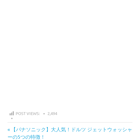
POST VIEWS:
2,494
ブ
投
前
【パナソニック】大人気！ドルツ ジェットウォッシャ
ラ
の
ーの5つの特徴！
ウ