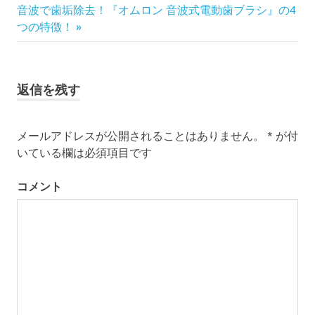
稿
次
記
音波で歯垢除去！『オムロン 音波式電動歯ブラシ』の4
ン
の
事:
つの特徴！
ナ
ブ
記
ラ
ビ
事:
ウ
ン
ゲ
返信を残す
オ
ー
ー
ラ
メールアドレスが公開されることはありません。
*
が付
ル
シ
いている欄は必須項目です
B
ョ
ブ
コメント
ラ
ン
ウ
ン
オ
ー
ラ
ル
B
特