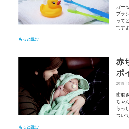
ガー
ブラ
って
ですよ
もっと読む
赤
ポ
2018年
歯磨
ちゃ
らっ
ついて
もっと読む