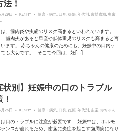
方法！
6月29日
KENNY
健康・病気
,
口臭
,
妊娠
,
年代別
,
歯槽膿漏
,
虫歯
,
ん
中は、歯肉炎や虫歯のリスク高まるといわれています。
て、歯肉炎があると早産や低体重児のリスクも高まると言
ています。 赤ちゃんの健康のためにも、妊娠中の口内ケ
ても大切です。 そこで今回は、妊[…]
症状別】妊娠中の口のトラブル
策！
6月26日
KENNY
健康・病気
,
口臭
,
妊娠
,
年代別
,
虫歯
,
赤ちゃん
中は口のトラブルに注意が必要です！ 妊娠中は、ホルモ
バランスが崩れるため、歯茎に炎症を起こす歯周病になり