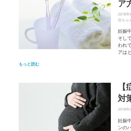
ア
2018年
赤ちゃ
妊娠
そし
われ
アはと
もっと読む
【
対
2018年
妊娠
ンの