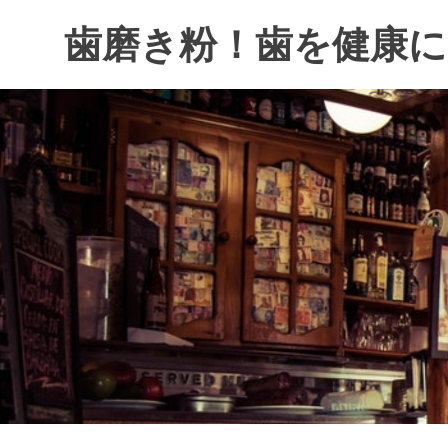
コ
歯磨き粉！歯を健康に
ン
テ
歯
ン
磨
ツ
き
へ
最
ス
強
キ
小
ッ
僧
プ