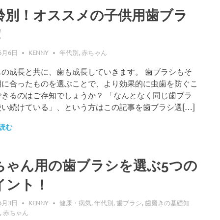
齢別！オススメの子供用歯ブラ
！
6月6日
KENNY
年代別
,
赤ちゃん
もの成長と共に、歯も成長していきます。 歯ブラシもそ
期に合ったものを選ぶことで、より効果的に虫歯を防ぐこ
できるのはご存知でしょうか？ 「なんとなく同じ歯ブラ
使い続けている」、という方はこの記事を歯ブラシ選[…]
読む
ちゃん用の歯ブラシを選ぶ5つの
イント！
6月3日
KENNY
健康・病気
,
年代別
,
歯ブラシ
,
歯磨きの基礎知
,
赤ちゃん