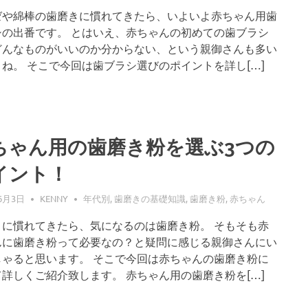
ゼや綿棒の歯磨きに慣れてきたら、いよいよ赤ちゃん用歯
シの出番です。 とはいえ、赤ちゃんの初めての歯ブラシ
どんなものがいいのか分からない、という親御さんも多い
ね。 そこで今回は歯ブラシ選びのポイントを詳し[…]
ちゃん用の歯磨き粉を選ぶ3つの
イント！
6月3日
KENNY
年代別
,
歯磨きの基礎知識
,
歯磨き粉
,
赤ちゃん
きに慣れてきたら、気になるのは歯磨き粉。 そもそも赤
んに歯磨き粉って必要なの？と疑問に感じる親御さんにい
しゃると思います。 そこで今回は赤ちゃんの歯磨き粉に
詳しくご紹介致します。 赤ちゃん用の歯磨き粉を[…]