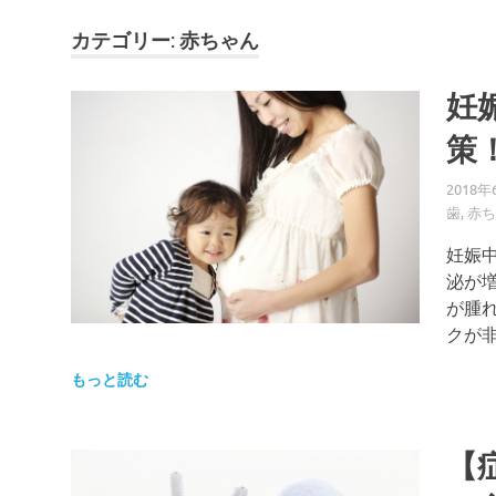
カテゴリー: 赤ちゃん
妊
策
2018年
歯
,
赤ち
妊娠
泌が
が腫
クが非
もっと読む
【