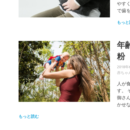
やす
で歯
もっと
年
粉
2018年
赤ちゃ
人が
す。
御さ
かせ
もっと読む