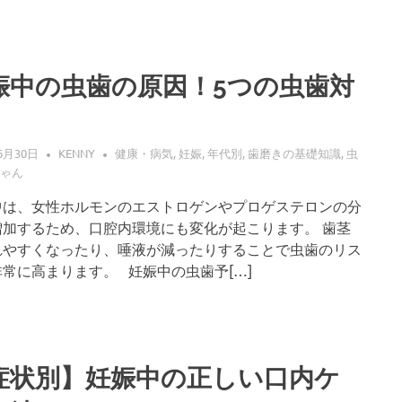
娠中の虫歯の原因！5つの虫歯対
！
6月30日
KENNY
健康・病気
,
妊娠
,
年代別
,
歯磨きの基礎知識
,
虫
ゃん
中は、女性ホルモンのエストロゲンやプロゲステロンの分
増加するため、口腔内環境にも変化が起こります。 歯茎
れやすくなったり、唾液が減ったりすることで虫歯のリス
常に高まります。 妊娠中の虫歯予[…]
症状別】妊娠中の正しい口内ケ