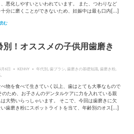
く、悪化しやすいといわれています。 また、つわりなど
を十分に磨くことができないため、妊娠中は最も口内[…]
読む
齢別！オススメの子供用歯磨き
6月6日
KENNY
年代別
,
歯ブラシ
,
歯磨きの基礎知識
,
歯磨き粉
,
ん
食べ物を食べて生きていく以上、歯はとても大事なもので
 そのため、お子さんのデンタルケアに力を入れている親
んは大勢いらっしゃいます。 そこで、今回は歯磨きに欠
ない歯磨き粉にスポットライトを当て、年齢別のオス[…]