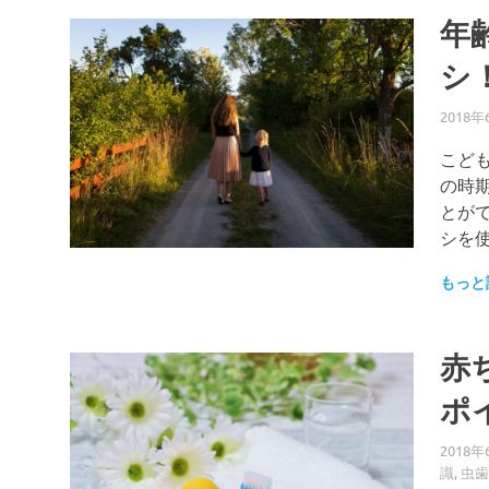
年
シ
2018年
こど
の時
とが
シを
もっと
赤
ポ
2018年
識
,
虫歯